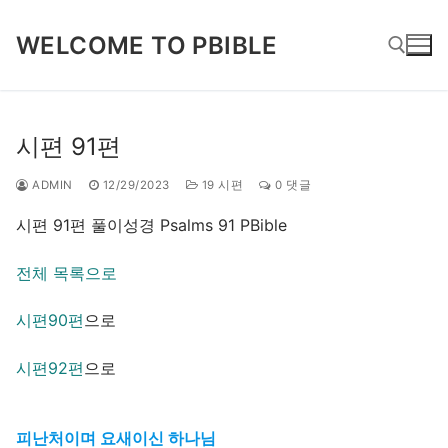
콘
텐
WELCOME TO PBIBLE
츠
로
바
검색 :
로
시편 91편
가
기
ADMIN
12/29/2023
19 시편
0 댓글
시편 91편 풀이성경 Psalms 91 PBible
전체 목록으로
시편90편
으로
시편92편
으로
피난처이며 요새이신 하나님