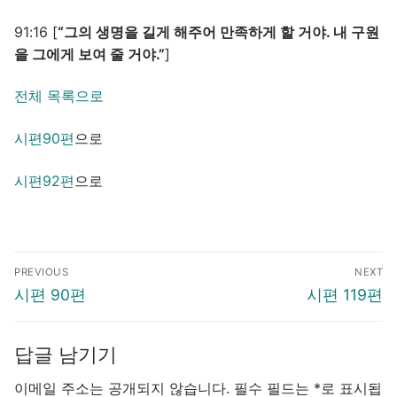
91:16 [
“그의 생명을 길게 해주어 만족하게 할 거야. 내 구원
을 그에게 보여 줄 거야.”
]
전체 목록으로
시편90편
으로
시편92편
으로
글
PREVIOUS
NEXT
탐
Previous
Next
시편 90편
시편 119편
색
post:
post:
답글 남기기
이메일 주소는 공개되지 않습니다.
필수 필드는
*
로 표시됩