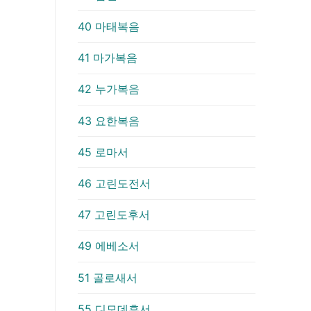
40 마태복음
41 마가복음
42 누가복음
43 요한복음
45 로마서
46 고린도전서
47 고린도후서
49 에베소서
51 골로새서
55 디모데후서