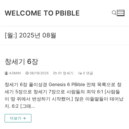
콘
텐
WELCOME TO PBIBLE
츠
로
바
[월:]
2025년 08월
검색 :
로
가
기
창세기 6장
ADMIN
08/19/2025
01 창세기
0 댓글
창세기 6장 풀이성경 Genesis 6 PBible 전체 목록으로 창
세기 5장으로 창세기 7장으로 사람들의 죄악 6:1 [사람들
이 땅 위에서 번성하기 시작했어.] 많은 아들딸들이 태어났
지. 6:2 [그때…
더보기 →