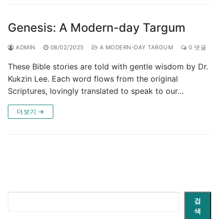
Genesis: A Modern-day Targum
ADMIN
08/02/2025
A MODERN-DAY TARGUM
0 댓글
These Bible stories are told with gentle wisdom by Dr.
Kukzin Lee. Each word flows from the original
Scriptures, lovingly translated to speak to our…
더보기 →
검
검
색
색