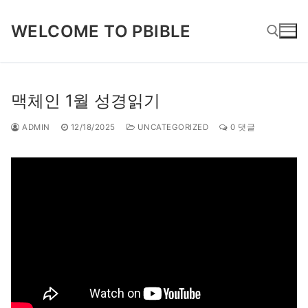
콘
텐
WELCOME TO PBIBLE
츠
로
바
검색 :
로
맥체인 1월 성경읽기
가
기
ADMIN
12/18/2025
UNCATEGORIZED
0 댓글