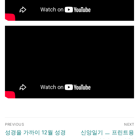
글
PREVIOUS
NEXT
탐
Previous
Next
성경을 가까이 12월 성경
신앙일기 ㅡ 프린트용