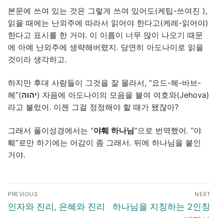
본문에 쓰여 있는 것은 그렇게 쓰여 있어도(케팁-쓰여진 ),
읽을 때에는 난외주에 따라서 읽어야 한다고(케레-읽어야)
한다고 표시를 한 거야. 이 이름이 너무 많이 나오기 때문
에 아예 난외주에 생략해버렸지. 당연히 아도나이로 읽을
것이라 생각하고.
하지만 후대 사람들이 그것을 잘 몰라서, “요드-헤-바브-
헤”(
יהוה
) 자음에 아도나이의 모음을 붙여 여호와(Jehova)
라고 불렀어. 이젠 그걸 정정해야 할 때가 됐잖아?
그래서 풀이성경에서는 “
야훼 하나님
“으로 번역했어. “야
훼”로만 하기에는 어감이 좀 그래서. 뒤에 하나님을 붙인
거야.
글
PREVIOUS
NEXT
탐
Previous
Next
인자와 진리, 은혜와 진리
하나님을 지칭하는 2인칭
색
post:
post: