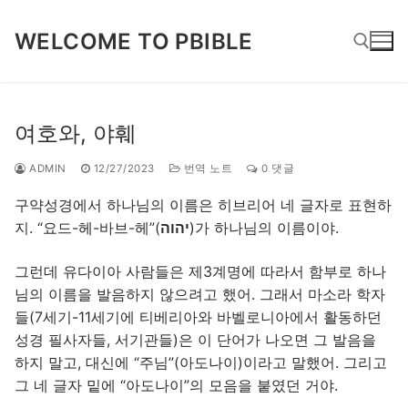
콘
텐
WELCOME TO PBIBLE
츠
로
바
검색 :
로
여호와, 야훼
가
기
ADMIN
12/27/2023
번역 노트
0 댓글
구약성경에서 하나님의 이름은 히브리어 네 글자로 표현하
지. “요드-헤-바브-헤”(
יהוה
)가 하나님의 이름이야.
그런데 유다이아 사람들은 제3계명에 따라서 함부로 하나
님의 이름을 발음하지 않으려고 했어. 그래서 마소라 학자
들(7세기-11세기에 티베리아와 바벨로니아에서 활동하던
성경 필사자들, 서기관들)은 이 단어가 나오면 그 발음을
하지 말고, 대신에 “주님”(아도나이)이라고 말했어. 그리고
그 네 글자 밑에 “아도나이”의 모음을 붙였던 거야.