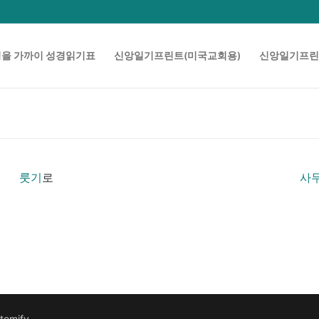
을 가까이 성경읽기표
신앙일기프린트(미국교회용)
신앙일기프린
룻기
로
사
tomify
.