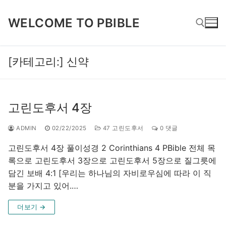
콘
텐
WELCOME TO PBIBLE
츠
로
바
[카테고리:]
신약
검색 :
로
가
기
고린도후서 4장
ADMIN
02/22/2025
47 고린도후서
0 댓글
고린도후서 4장 풀이성경 2 Corinthians 4 PBible 전체 목
록으로 고린도후서 3장으로 고린도후서 5장으로 질그릇에
담긴 보배 4:1 [우리는 하나님의 자비로우심에 따라 이 직
분을 가지고 있어.…
더보기 →