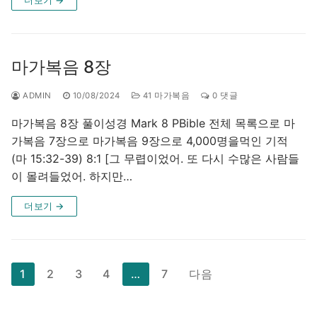
마가복음 8장
ADMIN
10/08/2024
41 마가복음
0 댓글
마가복음 8장 풀이성경 Mark 8 PBible 전체 목록으로 마
가복음 7장으로 마가복음 9장으로 4,000명을먹인 기적
(마 15:32-39) 8:1 [그 무렵이었어. 또 다시 수많은 사람들
이 몰려들었어. 하지만…
더보기 →
글
1
2
3
4
…
7
다음
페
이