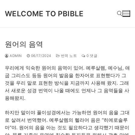
콘
텐
WELCOME TO PBIBLE
츠
로
바
검색 :
로
원어의 음역
가
기
ADMIN
06/17/2024
번역 노트
0 댓글
우리에게 익숙한 원어의 음역이 있어. 예루살렘, 예수님, 애
굽 그리스도 등등 원어의 발음을 한자어로 표현했다가 그
것을 우리 말로 표현한 방식을 지금까지 사용해 왔지. 그래
서 새로운 성경 번역이 나올 때에도 언제나 그 음역들을 사
용해왔지.
하지만 말이야 풀이성경에서는 가능하면 원어의 음을 그대
로 살려서 번역했어. 예루살렘의 헬라어 음은 “히에로솔루
마”야. 원어의 음을 아는 것도 필요하다고 생각했기 때문이
야. 물론 기존의 음역에 친숙한 독자들을 위해서 괄호 안에