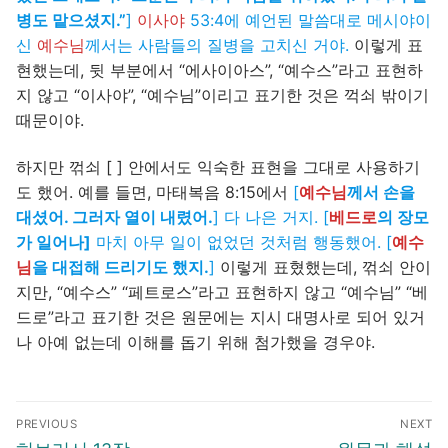
병도 맡으셨지.”
]
이사야
53:4에 예언된 말씀대로 메시야이
신
예수님
께서는 사람들의 질병을 고치신 거야.
이렇게 표
현했는데, 뒷 부분에서 “에사이아스”, “예수스”라고 표현하
지 않고 “이사야”, “예수님”이리고 표기한 것은 꺽쇠 밖이기
때문이야.
하지만 꺾쇠 [ ] 안에서도 익숙한 표현을 그대로 사용하기
도 했어. 예를 들면, 마태복음 8:15에서
[
예수님
께서 손을
대셨어. 그러자 열이 내렸어.
] 다 나은 거지. [
베드로
의 장모
가 일어나]
마치 아무 일이 없었던 것처럼 행동했어. [
예수
님
을 대접해 드리기도 했지.
]
이렇게 표혔했는데, 꺾쇠 안이
지만, “예수스” “페트로스”라고 표현하지 않고 “예수님” “베
드로”라고 표기한 것은 원문에는 지시 대명사로 되어 있거
나 아예 없는데 이해를 돕기 위해 첨가했을 경우야.
글
PREVIOUS
NEXT
탐
Previous
Next