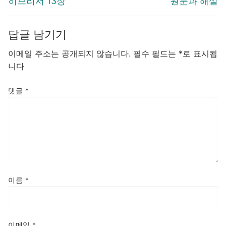
히브리서 13장
원문과 해설
색
post:
post:
답글 남기기
이메일 주소는 공개되지 않습니다.
필수 필드는
*
로 표시됩
니다
댓글
*
이름
*
이메일
*